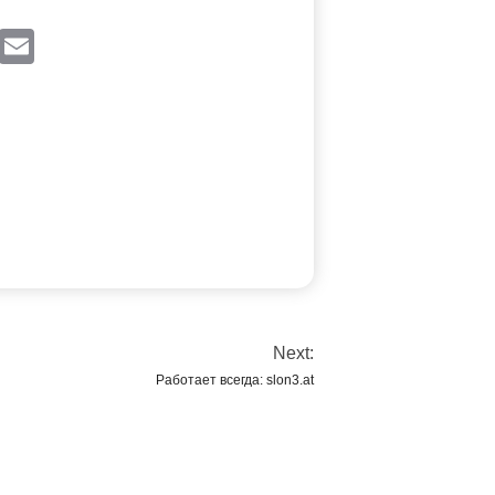
ok
Twitter
Email
Next:
Работает всегда: slon3.at