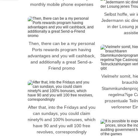
monthly mobile phone expenses
Selbst hoffe, wir
Jedermann sic dir
in der Losung j
assisti
Then, there can be a my personal
Ports rewards program having
advantages and you will cashback,
and additionally a great Send-a-
Friend promo
Vielmehr somit, hie
brauchb
Stammkundenprog
regelma?ige Ca
prozentuale Teil
verlorener Ei
After that, into the Fridays and you
can sundays, you could claim
ninety% and 100% bonuses, which
have 90 and you will 100 free
revolves, correspondingly