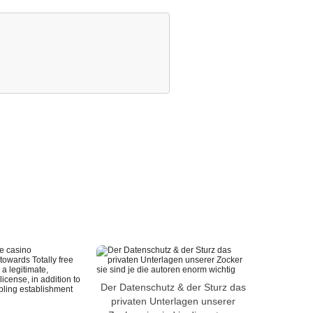
Der Datenschutz & der Sturz das
privaten Unterlagen unserer