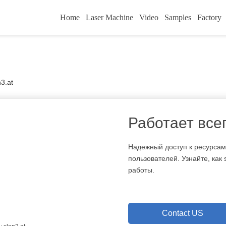
Home
Laser Machine
Video
Samples
Factory
3.at
Работает всег
Надежный доступ к ресурса
пользователей. Узнайте, как 
работы.
Contact US