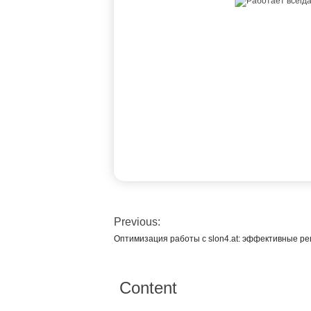
Previous:
Оптимизация работы с slon4.at: эффективные р
Content