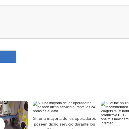
Si, una mayoria de los operadores
poseen dicho servicio durante los