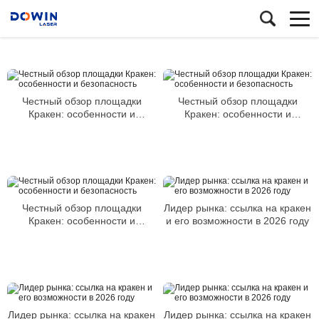
Честный обзор площадки
Честный обзор площадки
Кракен: особенности и
Кракен: особенности и
безопасность
безопасность
Честный обзор площадки
Лидер рынка: ссылка на кракен
Кракен: особенности и
и его возможности в 2026 году
безопасность
Лидер рынка: ссылка на кракен
Лидер рынка: ссылка на кракен