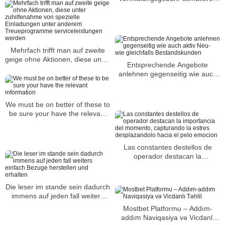
their players get the biggest
und ihn hinterher storungsfrei
gaming sense
lohnen
Mehrfach trifft man auf zweite
geige ohne Aktionen, diese unter
Entsprechende Angebote
zuhilfenahme von spezielle
anlehnen gegenseitig wie auch
Einladungen unter anderem
aktiv Neu- wie gleichfalls
Treueprogramme
Bestandskunden
serviceleistungen werden
We must be on better of these to
be sure your have the relevant
information
Las constantes destellos de
operador destacan la
importancia del momento,
capturando la estres
desplazandolo hacia el pelo
Die leser im stande sein dadurch
emocion
immens auf jeden fall weiters
einfach Bezuge herstellen und
Mostbet Platformu – Addım-
erhalten
addım Naviqasiya və Vicdanlı