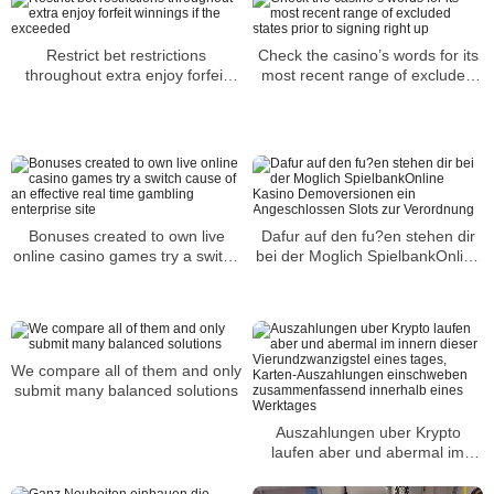
Kryptowahrungen
Restrict bet restrictions
Check the casino’s words for its
throughout extra enjoy forfeit
most recent range of excluded
winnings if the exceeded
states prior to signing right up
Bonuses created to own live
Dafur auf den fu?en stehen dir
online casino games try a switch
bei der Moglich SpielbankOnline
cause of an effective real time
Kasino Demoversionen ein
gambling enterprise site
Angeschlossen Slots zur
Verordnung
We compare all of them and only
submit many balanced solutions
Auszahlungen uber Krypto
laufen aber und abermal im
innern dieser Vierundzwanzigstel
eines tages, Karten-