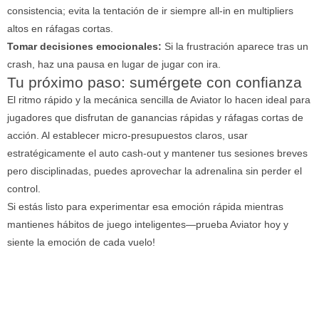
consistencia; evita la tentación de ir siempre all‑in en multipliers
altos en ráfagas cortas.
Tomar decisiones emocionales:
Si la frustración aparece tras un
crash, haz una pausa en lugar de jugar con ira.
Tu próximo paso: sumérgete con confianza
El ritmo rápido y la mecánica sencilla de Aviator lo hacen ideal para
jugadores que disfrutan de ganancias rápidas y ráfagas cortas de
acción. Al establecer micro‑presupuestos claros, usar
estratégicamente el auto cash‑out y mantener tus sesiones breves
pero disciplinadas, puedes aprovechar la adrenalina sin perder el
control.
Si estás listo para experimentar esa emoción rápida mientras
mantienes hábitos de juego inteligentes—prueba Aviator hoy y
siente la emoción de cada vuelo!