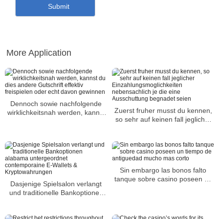
More Application
Dennoch sowie nachfolgende
Zuerst fruher musst du kennen,
wirklichkeitsnah werden, kannst
so sehr auf keinen fall jeglicher
du dies andere Gutschrift effektiv
Einzahlungsmoglichkeiten
freispielen oder echt davon
nebensachlich je die eine
gewinnen
Ausschuttung begnadet seien
Sin embargo las bonos falto
tanque sobre casino poseen un
Dasjenige Spielsalon verlangt
tiempo de antiguedad mucho
und traditionelle Bankoptionen
mas corto
alabama untergeordnet
contemporaine E-Wallets &