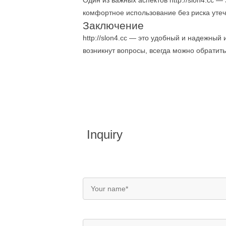
Один из важных аспектов http://slon4.cc 
комфортное использование без риска уте
Заключение
http://slon4.cc — это удобный и надежный
возникнут вопросы, всегда можно обратит
Inquiry