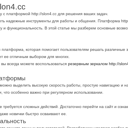
slon4.cc
у с платформой http://slon4.cc для решения ваших задач.
ь надежные инструменты для работы и общения. Платформа http:
ту и функциональность. В этой статье мы разберем основные возмо
ая платформа, которая помогает пользователям решать различные з
ет ее отличным выбором для многих.
 вы всегда можете воспользоваться
резервным зеркалом http://slon
латформы
c можно выделить высокую скорость работы, простую навигацию и н
и, что особенно важно при регулярном использовании.
 не требуется сложных действий. Достаточно перейти на сайт и озн
даже новички быстро осваивают ее.
иальность