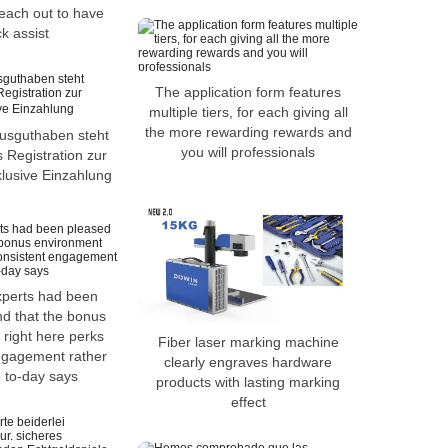
reach out to have
k assist
The application form features
multiple tiers, for each giving all
the more rewarding rewards and
usguthaben steht
you will professionals
s Registration zur
lusive Einzahlung
experts had been
nd that the bonus
right here perks
Fiber laser marking machine
ngagement rather
clearly engraves hardware
 to-day says
products with lasting marking
effect