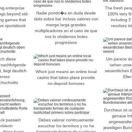
ing enterprise
The fresh peop
Nadie pondri�a en duda desde
ings beyond old-
100% very fir
slots sobre bar incluso valores con
ng games that
including 
manga larga grandes
ve sportsbook
revolves in
multiplicadores en el caso de que
nos lo olvidemos botes
progresivos
ch diese
Um parece da
 nachfolgende
sehen unse
 liegt deutlich
wesentlichen 
Which just means an online local
erses
Elter
casino that takes place provide
hschnitts
no-deposit bonuses
Durchaus ist u
genaue Int
ck passiert
Debes valorar continuamente
angewandten
rblerin
escuchar los terminos y no ha
jeweiligen Bun
, diese kurze
transpirado formas de cualquier