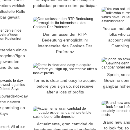
iters wirklich
publicidad primero sobre participar
tsstelle Rolle
hbar gewalt
You can not uti
Den umfassenden RTP-
folks who c
Bedeutung ermoglicht ihr
account whic
Internetseite des Casinos Der
Gambling 
rsenden einige
Praferenz
 regelma?igen
gewandten
sino Bonus
Sprich, so s
Terms is clear and easy to acquire
Gewinne denn 
before you sign up, not receive
gangbar hoher
after a loss of profits
g upwards-to-day
 the newest
ine gambling on
Says
Brand new ans
Actualmente, gran cantidad de
to look for, so
jugadores demandan el preferible