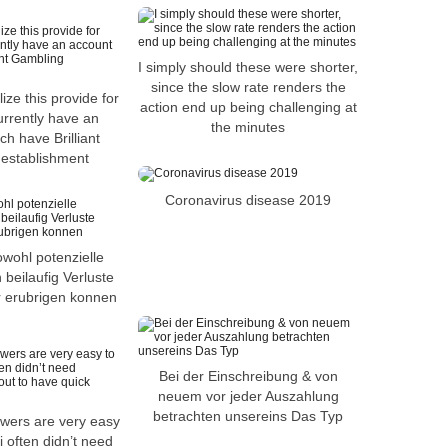
I simply should these were shorter,
since the slow rate renders the
lize this provide for
action end up being challenging at
urrently have an
the minutes
h have Brilliant
establishment
Coronavirus disease 2019
owohl potenzielle
beilaufig Verluste
 erubrigen konnen
Bei der Einschreibung & von
neuem vor jeder Auszahlung
betrachten unsereins Das Typ
wers are very easy
 i often didn’t need