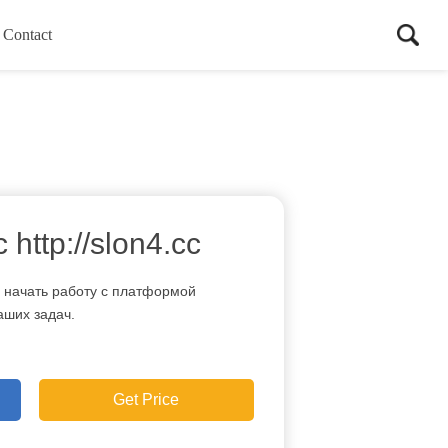
Contact
 http://slon4.cc
о начать работу с платформой
ваших задач.
Get Price