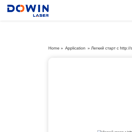
Home »
Application
»
Легкий старт с http://