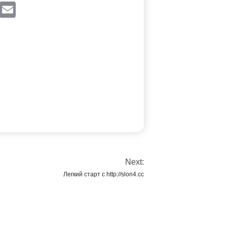
ok
Twitter
Email
Next:
Легкий старт с http://slon4.cc