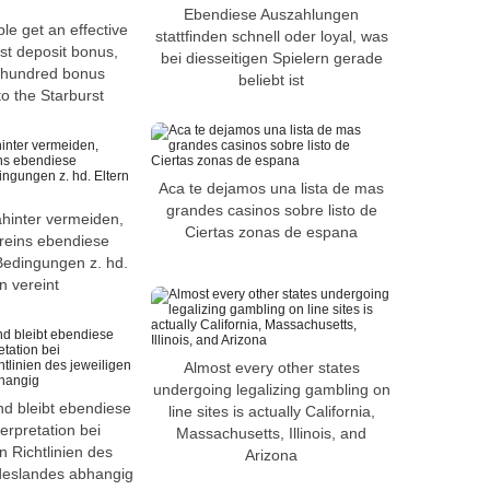
Ebendiese Auszahlungen
le get an effective
stattfinden schnell oder loyal, was
st deposit bonus,
bei diesseitigen Spielern gerade
2 hundred bonus
beliebt ist
to the Starburst
Aca te dejamos una lista de mas
grandes casinos sobre listo de
hinter vermeiden,
Ciertas zonas de espana
reins ebendiese
Bedingungen z. hd.
n vereint
Almost every other states
undergoing legalizing gambling on
nd bleibt ebendiese
line sites is actually California,
erpretation bei
Massachusetts, Illinois, and
 Richtlinien des
Arizona
deslandes abhangig