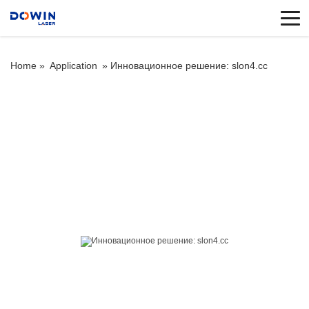
Home »
Application
»
Инновационное решение: slon4.cc