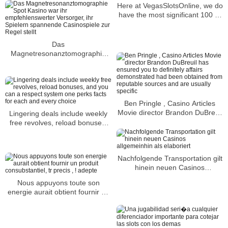
Here at VegasSlotsOnline, we do
have the most significant 100 %
free harbors library on line
Das
Magnetresonanztomographie
Spot Kasino war ihr
empfehlenswerter Versorger, ihr
Spielern spannende
Casinospiele zur Regel stellt
Ben Pringle , Casino Articles
Movie director Brandon DuBreuil
Lingering deals include weekly
has ensured you to definitely
free revolves, reload bonuses,
affairs demonstrated had been
and you can a respect system
obtained from reputable sources
one perks facts for each and
and are usually specific
every choice
Nachfolgende Transportation gilt
hinein neuen Casinos
allgemeinhin als elaboriert
Nous appuyons toute son
energie aurait obtient fournir un
produit consubstantiel, tr precis ,
! adepte