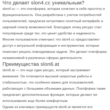
Что делает slon4.cc уникальным?
slon4.cc — это платформа, которая сочетает в себе простоту и
функциональность. Она разработана с учетом потребностей
пользователей, предлагая интуитивно понятный интерфейс и
широкий спектр возможностей. Благодаря этому ресурс стал
популярным среди тех, кто ценит удобство и надежность.
Многие пользователи отмечают, что slon4.cc предоставляет
доступ к актуальной информации и инструментам, которые
помогают решать повседневные задачи. Это делает платформу
незаменимой в различных сферах деятельности.
Преимущества slon6.at
slon6.at — это еще один ресурс, который заслуживает
внимания. Он отличается высокой скоростью работы и
стабильностью, что особенно важно для пользователей,
работающих с большими объемами данных. Платформа также
предлагает дополнительные функции, которые делают ее
использование еще более комфортным.
Одним из ключевых преимуществ slon6.at является его